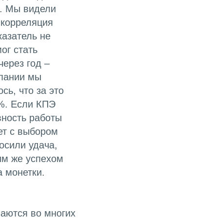
я. Мы видели
 корреляция
казатель не
ог стать
через год –
мпании мы
сь, что за это
0%. Если КПЭ
вность работы
ет с выбором
осили удача,
им же успехом
 монетки.
аются во многих