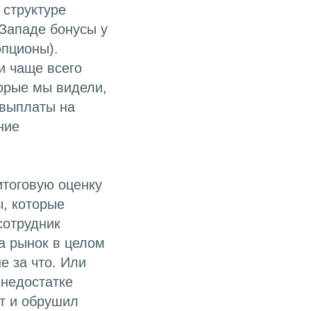
 структуре
 Западе бонусы у
опционы).
и чаще всего
орые мы видели,
 выплаты на
ние
итоговую оценку
ы, которые
сотрудник
а рынок в целом
е за что. Или
 недостатке
нт и обрушил