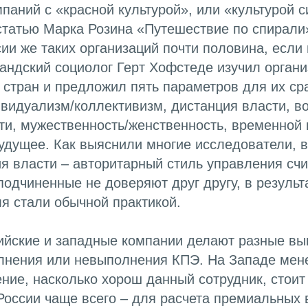
паний с «красной культурой», или «культурой 
 статью Марка Розина «Путешествие по спирал
сии же таких организаций почти половина, если
андский социолог Герт Хофстеде изучил орган
 стран и предложил пять параметров для их ср
видуализм/коллективизм, дистанция власти, в
и, мужественность/женственность, временной 
удущее. Как выяснили многие исследователи, в
я власти – авторитарный стиль управления счи
подчиненные не доверяют друг другу, в результ
я стали обычной практикой.
сийские и западные компании делают разные в
лнения или невыполнения КПЭ. На Западе ме
ие, насколько хорош данный сотрудник, стоит 
 России чаще всего – для расчета премиальных 