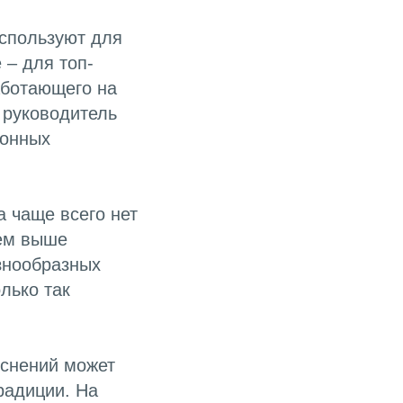
спользуют для
 – для топ-
аботающего на
 руководитель
ионных
 чаще всего нет
чем выше
знообразных
лько так
яснений может
радиции. На