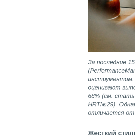
За последние 1
(PerformanceMa
инструментом: 
оценивают выпо
68% (см. стать
HRT№29). Однак
отличается от 
Жесткий стил