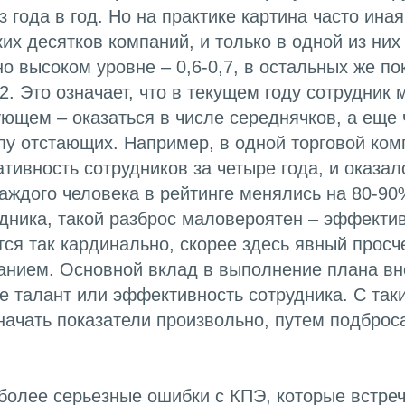
з года в год. Но на практике картина часто ина
их десятков компаний, и только в одной из них
о высоком уровне – 0,6-0,7, в остальных же по
. Это означает, что в текущем году сотрудник м
ющем – оказаться в числе середнячков, а еще 
ппу отстающих. Например, в одной торговой ко
тивность сотрудников за четыре года, и оказало
аждого человека в рейтинге менялись на 80-9
удника, такой разброс маловероятен – эффекти
ся так кардинально, скорее здесь явный просч
анием. Основной вклад в выполнение плана вн
не талант или эффективность сотрудника. С так
ачать показатели произвольно, путем подброса
олее серьезные ошибки с КПЭ, которые встреч