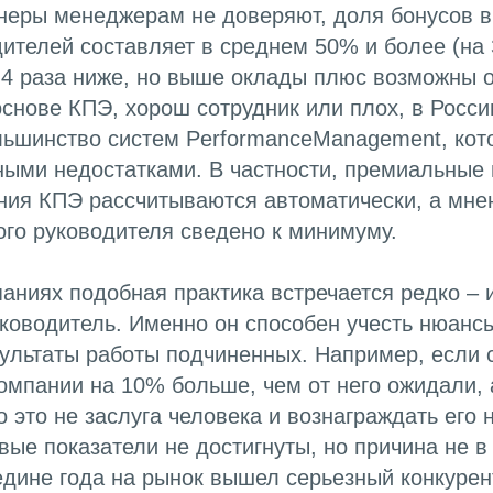
неры менеджерам не доверяют, доля бонусов в
ителей составляет в среднем 50% и более (на
-4 раза ниже, но выше оклады плюс возможны 
снове КПЭ, хорош сотрудник или плох, в Росси
льшинство систем PerformanceManagement, кот
ными недостатками. В частности, премиальные
ния КПЭ рассчитываются автоматически, а мне
го руководителя сведено к минимуму.
аниях подобная практика встречается редко – 
уководитель. Именно он способен учесть нюанс
ультаты работы подчиненных. Например, если 
омпании на 10% больше, чем от него ожидали, 
 это не заслуга человека и вознаграждать его н
вые показатели не достигнуты, но причина не в
едине года на рынок вышел серьезный конкуре