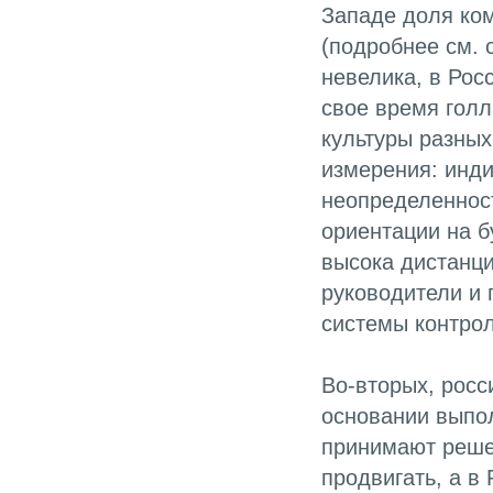
Западе доля ком
(подробнее см.
невелика, в Рос
свое время голл
культуры разных
измерения: инди
неопределенност
ориентации на б
высока дистанци
руководители и 
системы контрол
Во-вторых, рос
основании выпо
принимают решен
продвигать, а в