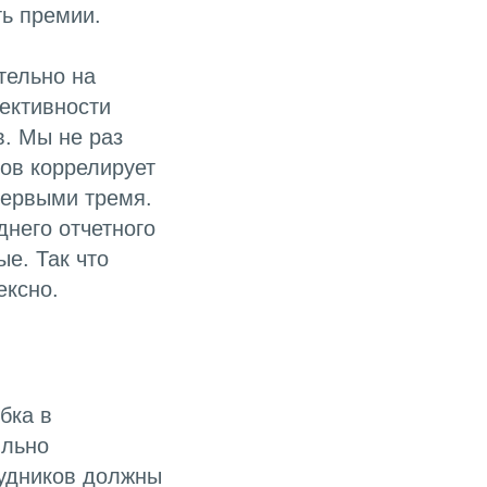
ть премии.
тельно на
ективности
в. Мы не раз
ков коррелирует
 первыми тремя.
днего отчетного
е. Так что
ексно.
бка в
ильно
рудников должны