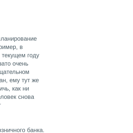
 планирование
ример, в
 текущем году
зато очень
тщательном
н, ему тут же
чь, как ни
еловек снова
т
зничного банка.