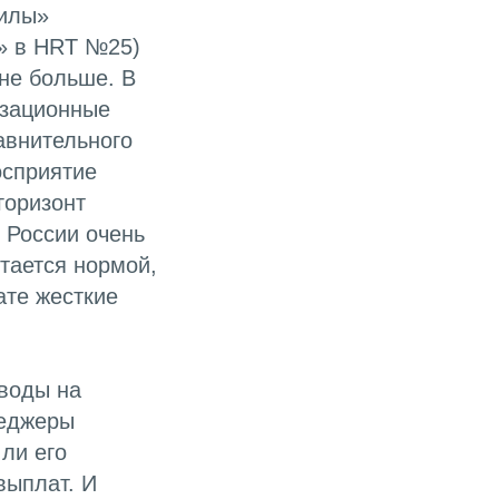
силы»
и» в HRT №25)
 не больше. В
изационные
авнительного
осприятие
горизонт
 России очень
тается нормой,
ате жесткие
ыводы на
неджеры
ли его
выплат. И