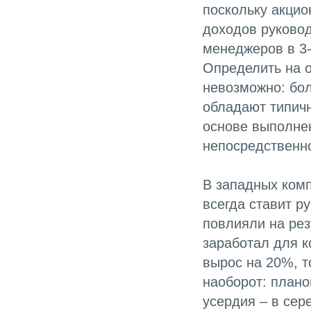
поскольку акцио
доходов руковод
менеджеров в 3
Определить на о
невозможно: бо
обладают типич
основе выполне
непосредственно
В западных комп
всегда ставит р
повлияли на рез
заработал для к
вырос на 20%, то
наоборот: плано
усердия – в сер