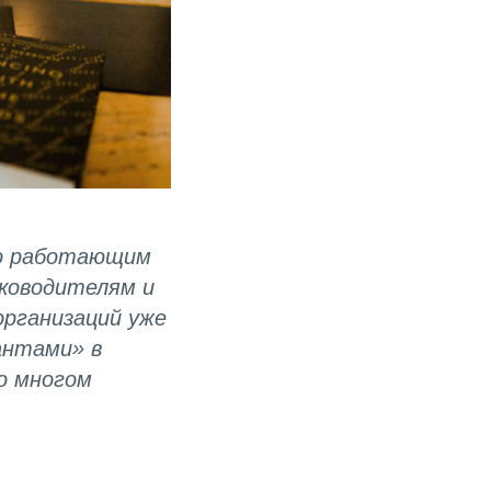
но работающим
уководителям и
организаций уже
антами» в
о многом