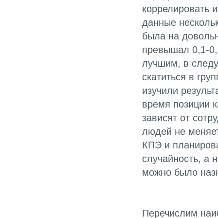
коррелировать и
данные нескольк
была на довольн
превышал 0,1-0,2
лучшим, в следу
скатиться в гру
изучили результа
время позиции к
зависят от сотр
людей не меняет
КПЭ и планиров
случайность, а 
можно было назн
Перечислим наиб