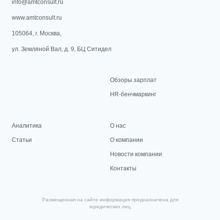
info@amtconsult.ru
www.amtconsult.ru
105064, г. Москва,
ул. Земляной Вал, д. 9, БЦ Ситидел
Обзоры зарплат
HR-бенчмаркинг
Аналитика
О нас
Статьи
О компании
Новости компании
Контакты
Размещенная на сайте информация предназначена для
юридических лиц